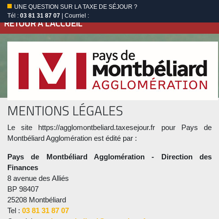
UNE QUESTION SUR LA TAXE DE SÉJOUR ?
Tél :
03 81 31 87 07
| Courriel :
RETOUR À L'ACCUEIL
MENTIONS LÉGALES
Le site https://agglomontbeliard.taxesejour.fr pour Pays de
Montbéliard Agglomération est édité par :
Pays de Montbéliard Agglomération - Direction des
Finances
8 avenue des Alliés
BP 98407
25208 Montbéliard
Tel :
03 81 31 87 07